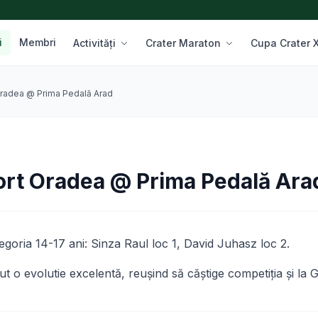
i
Membri
Activități
Crater Maraton
Cupa Crater
Oradea @ Prima Pedală Arad
ort Oradea @ Prima Pedală Ara
egoria 14-17 ani: Sinza Raul loc 1, David Juhasz loc 2.
t o evolutie excelentă, reuşind să căştige competiţia şi la 