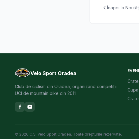
Înapoi la Noutăț
EVEN
Velo Sport Oradea
Crate
Club de ciclism din Oradea, organizând competiții
Cupa 
UCI de mountain bike din 2011.
Crate
© 2026 C.S. Velo Sport Oradea. Toate drepturile rezervate.