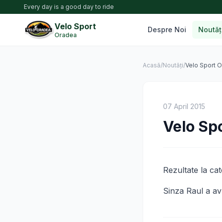
Every day is a good day to ride
Velo Sport
Despre Noi
Noutăț
Oradea
Acasă
/
Noutăți
/
Velo Sport 
07 April 2015
Velo Sp
Rezultate la cat
Sinza Raul a avu