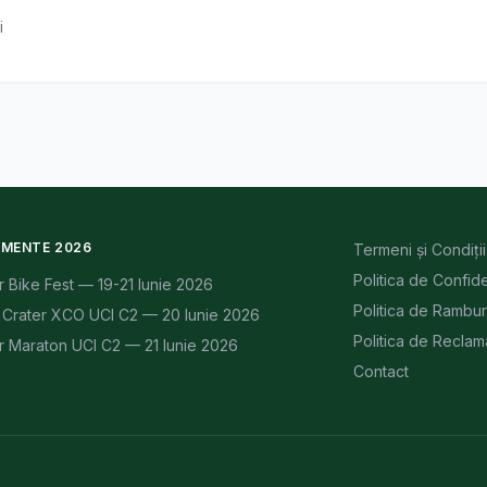
i
IMENTE 2026
Termeni și Condiții
Politica de Confide
r Bike Fest — 19-21 Iunie 2026
Politica de Rambu
Crater XCO UCI C2 — 20 Iunie 2026
Politica de Reclama
r Maraton UCI C2 — 21 Iunie 2026
Contact