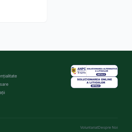
nțialitate
rsare
ții
Voluntariat
Despre Noi