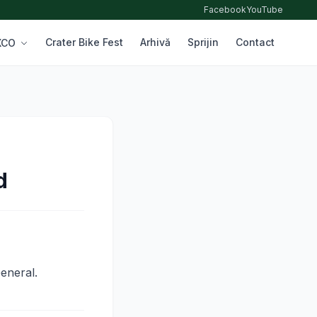
Facebook
YouTube
Crater Bike Fest
Arhivă
Sprijin
Contact
 XCO
d
General.