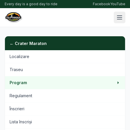
Every day is a good day to ride
Facebook
YouTube
← Crater Maraton
Localizare
Traseu
Program
Regulament
Înscrieri
Lista înscriși