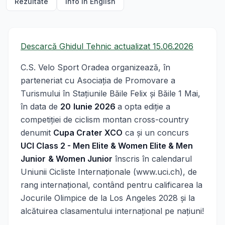
Rezultate
Info in English
Descarcă Ghidul Tehnic actualizat 15.06.2026
C.S. Velo Sport Oradea organizează, în
parteneriat cu Asociația de Promovare a
Turismului în Stațiunile Băile Felix și Băile 1 Mai,
în data de
20
Iunie 2026
a opta ediţie a
competiţiei de ciclism montan cross-country
denumit
Cupa Crater XCO
ca şi un concurs
UCI Class 2 - Men Elite & Women Elite & Men
Junior
& Women Junior
înscris în calendarul
Uniunii Cicliste Internaţionale (www.uci.ch), de
rang internaţional, contând pentru calificarea la
Jocurile Olimpice de la Los Angeles 2028 și la
alcătuirea clasamentului internaţional pe naţiuni!