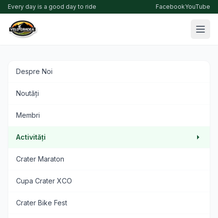
Every day is a good day to ride
Facebook
YouTube
Despre Noi
Noutăți
Membri
Activități
Crater Maraton
Cupa Crater XCO
Crater Bike Fest